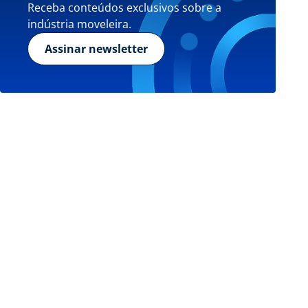
Receba conteúdos exclusivos sobre a
indústria moveleira.
Assinar newsletter