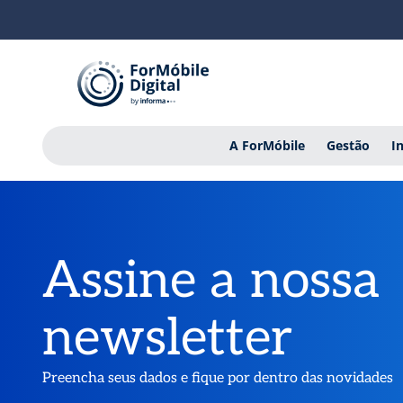
A ForMóbile
Gestão
I
Assine a nossa
newsletter
Preencha seus dados e fique por dentro das novidades