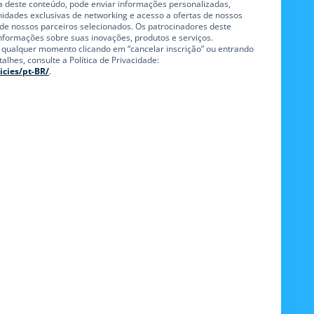
ra deste conteúdo, pode enviar informações personalizadas,
unidades exclusivas de networking e acesso a ofertas de nossos
de nossos parceiros selecionados. Os patrocinadores deste
ormações sobre suas inovações, produtos e serviços.
a qualquer momento clicando em “cancelar inscrição” ou entrando
lhes, consulte a Política de Privacidade:
icies/pt-BR/
.