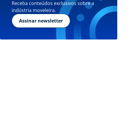
Receba conteúdos exclusivos sobre a
indústria moveleira.
Assinar newsletter