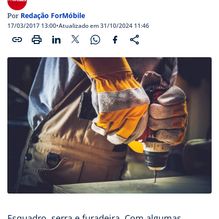
Redação ForMóbile
Por
17/03/2017 13:00
•
Atualizado em 31/10/2024 11:46
Esquadro, serra e furadeira. Com algumas