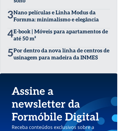
sono
3
Nano películas e Linha Modus da
Formma: minimalismo e elegância
4
E-book | Móveis para apartamentos de
até 50 m²
5
Por dentro da nova linha de centros de
usinagem para madeira da INMES
Assine a
newsletter da
Formóbile Digital
Receba conteúdos exclusivos sobre a