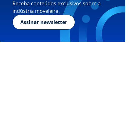
Receba conteúdos exclusivos sobre a
indústria moveleira.
Assinar newsletter