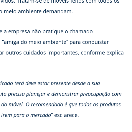
lvidos. Tratam-se de móveis feitos com todos os
 do meio ambiente demandam.
l e a empresa não pratique o chamado
u ”amiga do meio ambiente” para conquistar
mar outros cuidados importantes, conforme explica
cado terá deve estar presente desde a sua
duto precisa planejar e demonstrar preocupação com
il do móvel. O recomendado é que todos os produtos
e irem para o mercado
” esclarece.