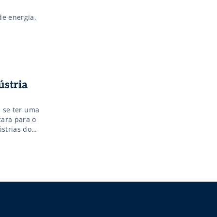
de energia,
ústria
a se ter uma
cara para o
ústrias do
hegou a […]