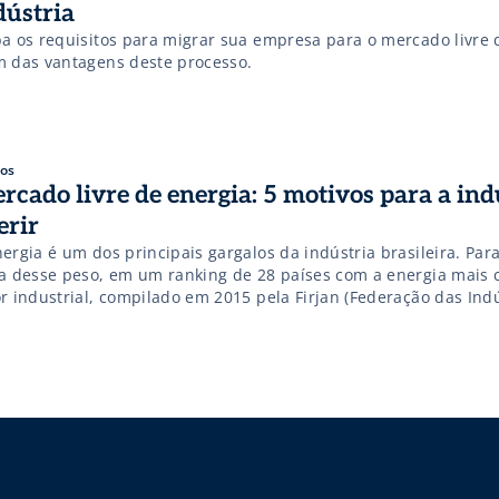
dústria
ba os requisitos para migrar sua empresa para o mercado livre 
m das vantagens deste processo.
gos
rcado livre de energia: 5 motivos para a ind
erir
ergia é um dos principais gargalos da indústria brasileira. Par
ia desse peso, em um ranking de 28 países com a energia mais 
or industrial, compilado em 2015 pela Firjan (Federação das Ind
ado do Rio), nosso País está em primeiro lugar. O preço médio c