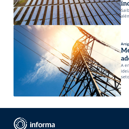
in
Sai
alé
Arti
Me
ad
A en
ide
set
Est