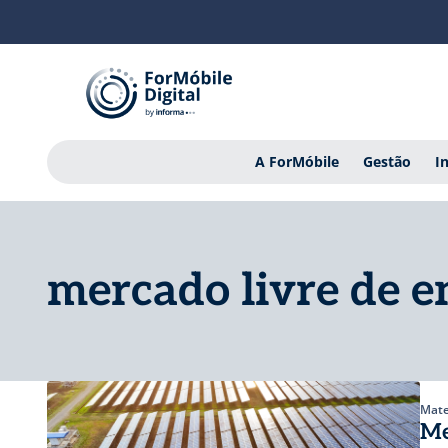
A ForMóbile
Gestão
I
mercado livre de e
Mate
Me