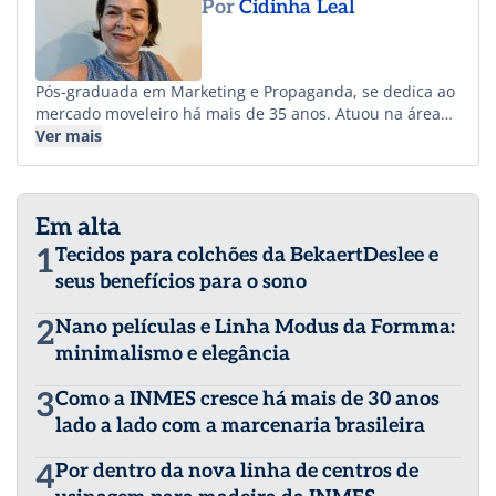
Por
Cidinha Leal
Pós-graduada em Marketing e Propaganda, se dedica ao
mercado moveleiro há mais de 35 anos. Atuou na área
financeira e comercial de fábricas de móveis e se dedica
Ver mais
às vendas no segmento de feiras e eventos e na
publicidade, com a revista Móveis de Valor. Tem uma
vasta rede de relacionamento na indústria e no varejo
Em alta
de móveis e também é presença constante nas
principais feiras nacionais e internacionais do setor.
1
Tecidos para colchões da BekaertDeslee e
seus benefícios para o sono
2
Nano películas e Linha Modus da Formma:
minimalismo e elegância
3
Como a INMES cresce há mais de 30 anos
lado a lado com a marcenaria brasileira
4
Por dentro da nova linha de centros de